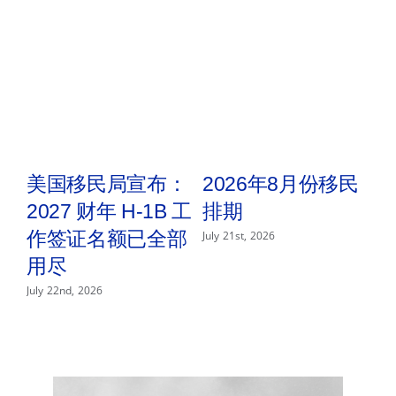
文
件
简
介
和
最
新
移
民
消
息
取
美国移民局宣布：
2026年8月份移民
2027 财年 H-1B 工
排期
2
n
作签证名额已全部
July 21st, 2026
用尽
P
—
July 22nd, 2026
Jul