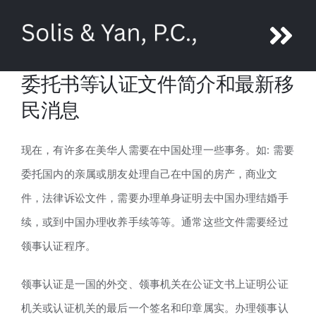
Skip
to
Tog
content
委托书等认证文件简介和最新移
Nav
About Ni Yan
民消息
Attorneys
现在，有许多在美华人需要在中国处理一些事务。如: 需要
委托国内的亲属或朋友处理自己在中国的房产，商业文
Legal Services
件，法律诉讼文件，需要办理单身证明去中国办理结婚手
续，或到中国办理收养手续等等。通常这些文件需要经过
Media
领事认证程序。
Contact us
领事认证是一国的外交、领事机关在公证文书上证明公证
机关或认证机关的最后一个签名和印章属实。办理领事认