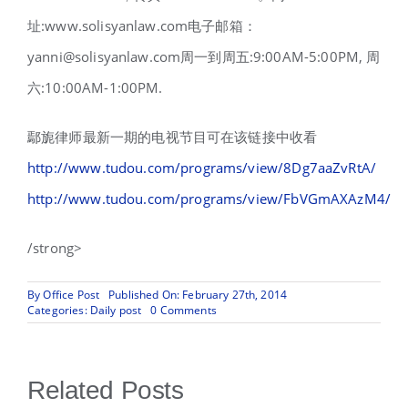
址:www.solisyanlaw.com电子邮箱：
yanni@solisyanlaw.com周一到周五:9:00AM-5:00PM, 周
六:10:00AM-1:00PM.
鄢旎律师最新一期的电视节目可在该链接中收看
http://www.tudou.com/programs/view/8Dg7aaZvRtA/
http://www.tudou.com/programs/view/FbVGmAXAzM4/
/strong>
By
Office Post
Published On: February 27th, 2014
on
Categories:
Daily post
0 Comments
委
托
书
等
Related Posts
认
证