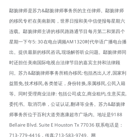
鄢旎律师是苏力&鄢旎律师事务所的主任律师。鄢旎律师
的移民专栏在美南新闻，世界日报和美中信使报每星期六
连载。鄢旎律师主讲的移民路路通节目每月第二和第四个
星期一下午5: 30在电台调频AM1320时代华语广播电台播
出。提供最新的移民咨讯,现场解答听众问题。鄢旎律师同
时还担任美南国际电视台法律节目的嘉宾主持和法律顾
问。苏力&鄢旎律师事务所精办移民:包括杰出人才,国家利
益豁免,技术移民,各类签证，身份转换,亲属移民,公民入籍
等。同时受理商业法律: 包括公司成立,商业租约,生意买卖,
委托书。取消罚单，公证认证,翻译等业务。苏力&鄢旎律
师事务所位于百利大道旁惠康超市广场内。地址是9188
Bellaire Blvd. Suite E Houston Tx 77036 联系电话是：
713-779-4416，传真:713-583-9749。网