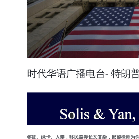
时代华语广播电台- 特朗
签证、绿卡、入籍，移民路漫长又复杂，鄢旎律师为你答