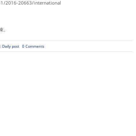
/31/2016-20663/international
束。
on
s:
Daily post
0 Comments
移
民
局
公
布
国
际
企
业
家
法
案