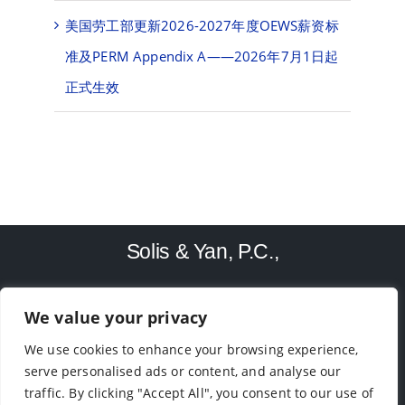
美国劳工部更新2026-2027年度OEWS薪资标
准及PERM Appendix A——2026年7月1日起
正式生效
Solis & Yan, P.C.,
We value your privacy
TEL: (713)-779-4416
We use cookies to enhance your browsing experience,
9188 Bellaire Blvd, Houston, TX 77036
serve personalised ads or content, and analyse our
traffic. By clicking "Accept All", you consent to our use of