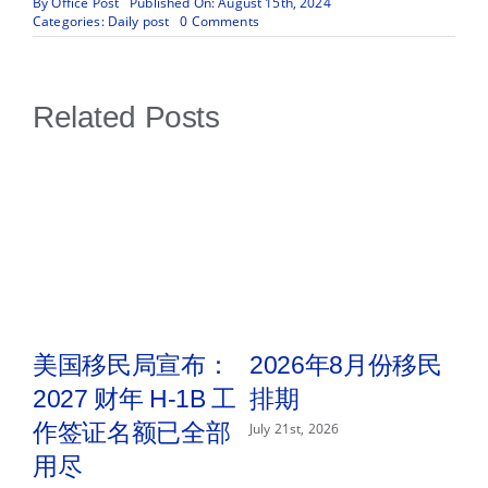
By
Office Post
Published On: August 15th, 2024
on
Categories:
Daily post
0 Comments
移
民
局
决
Related Posts
定
对
今
年
申
请
的
H-
1B
进
行
第
二
取
美国移民局宣布：
2026年8月份移民
次
抽
2027 财年 H-1B 工
排期
2
签
n
作签证名额已全部
July 21st, 2026
用尽
P