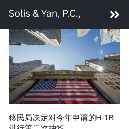
Skip
to
Tog
content
Nav
About Ni Yan
Attorneys
Legal Services
Media
Contact us
移民局决定对今年申请的H-1B
进行第二次抽签