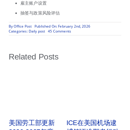
雇主账户设置
抽签与政策风险评估
By
Office Post
Published On: February 2nd, 2026
on
Categories:
Daily post
45 Comments
2027
财
年
（FY
Related Posts
2027）
H-
1B
抽
签
注
册
即
将
开
启
民
美国劳工部更新
ICE在美国机场逮