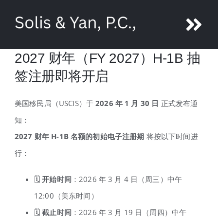
Skip
to
Tog
content
2027 财年（FY 2027）H-1B 抽
Nav
About Ni Yan
签注册即将开启
Attorneys
美国移民局（USCIS）于
2026
年 1
月 30
日
正式发布通
知：
Legal Services
2027
财年 H-1B
名额的初始电子注册期
将按以下时间进
行：
Media
🗓
开始时间
：2026 年 3 月 4 日（周三）中午
Contact us
12:00（美东时间）
🗓
截止时间
：2026 年 3 月 19 日（周四）中午