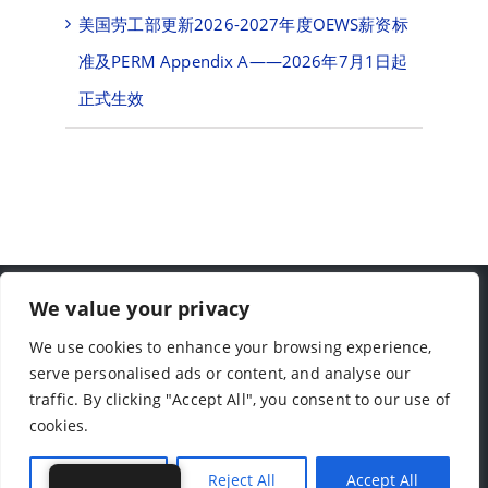
美国劳工部更新2026-2027年度OEWS薪资标
准及PERM Appendix A——2026年7月1日起
正式生效
Solis & Yan, P.C.,
We value your privacy
We use cookies to enhance your browsing experience,
serve personalised ads or content, and analyse our
TEL: (713)-779-4416
traffic. By clicking "Accept All", you consent to our use of
cookies.
9188 Bellaire Blvd, Houston, TX 77036
Customise
Reject All
Accept All