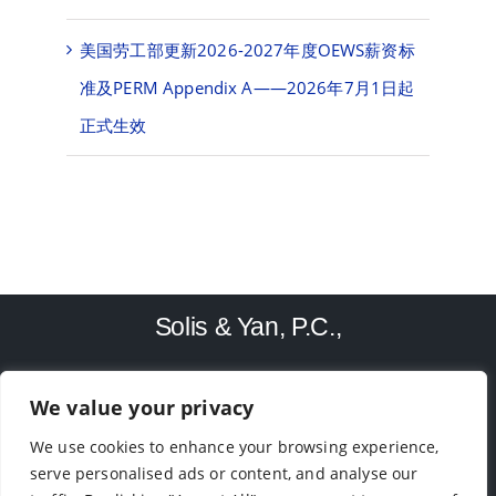
美国劳工部更新2026-2027年度OEWS薪资标
准及PERM Appendix A——2026年7月1日起
正式生效
Solis & Yan, P.C.,
We value your privacy
TEL: (713)-779-4416
We use cookies to enhance your browsing experience,
9188 Bellaire Blvd, Houston, TX 77036
serve personalised ads or content, and analyse our