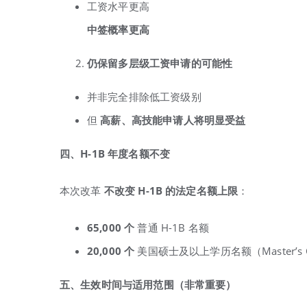
工资水平更高
中签概率更高
仍保留多层级工资申请的可能性
并非完全排除低工资级别
但
高薪、高技能申请人将明显受益
四、H-1B
年度名额不变
本次改革
不改变 H-1B
的法定名额上限
：
65,000
个
普通 H-1B 名额
20,000
个
美国硕士及以上学历名额（Master’s 
五、生效时间与适用范围（非常重要）