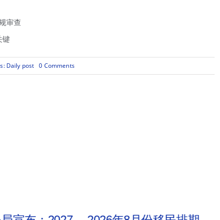
规审查
关键
on
es:
Daily post
0 Comments
H-
1B
工
作
签
证
分
配
机
制
改
革，
优
先
高
技
能、
局宣布：2027
2026年8月份移民排期