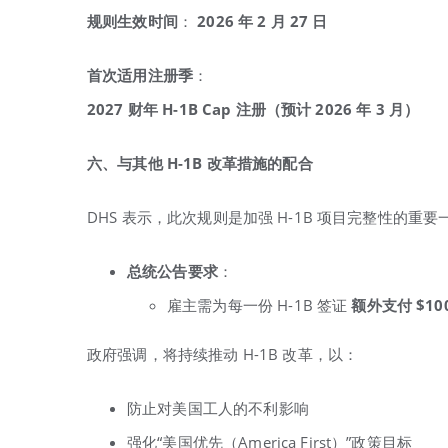
规则生效时间
：
2026
年 2
月 27
日
首次适用注册季
：
2027
财年 H-1B Cap
注册（预计 2026
年 3
月）
六、与其他 H-1B
改革措施的配合
DHS 表示，此次规则是加强 H-1B 项目完整性的
总统公告要求
：
雇主需为每一份 H-1B 签证
额外支付 $100
政府强调，将持续推动 H-1B 改革，以：
防止对美国工人的不利影响
强化“美国优先（America First）”政策目标