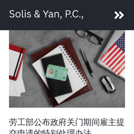
Skip
to
Tog
content
Nav
About Ni Yan
Attorneys
Legal Services
Media
Contact us
劳工部公布政府关门期间雇主提
交申请的特别处理办法