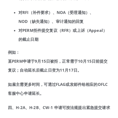
对
RFI
（补件要求）、
NOA
（受理通知）、
NOD
（缺失通知）、审计通知的回复
对
PERM
拒件提交复议（
RFR
）或上诉（
Appeal
）
的截止日期
例如：
某
PERM
申请于
9
月
15
日被拒，正常需于
10
月
15
日前提交
复议；自动延长后截止日变为
11
月
17
日。
如雇主需更多时间，可透过
FLAG
或发邮件给相应的
OFLC
客服中心申请延长。
四、
H-2A
、
H-2B
、
CW-1
申请可按法规提出紧急提交请求