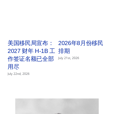
门
期
间
雇
主
提
交
申
请
取
美国移民局宣布：
2026年8月份移民
的
特
2027 财年 H-1B 工
排期
2
别
n
作签证名额已全部
July 21st, 2026
处
理
用尽
P
办
法
—
July 22nd, 2026
Jul