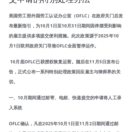
美国劳工部外国劳工认证办公室（
OFLC
）在政府关门后发
布最新指引，为
10
月
1
日至
10
月
31
日期间因停摆受到影响
的雇主提供多项提交便利措施。此次政策源于
2025
年
10
月
1
日联邦政府关门导致
OFLC
全面暂停运作。
10
月底
OFLC
已获授权恢复运营。随后在
11
月
5
日发布公
告，正式公布一系列特别处理政策回应雇主与律师界的关
切。
一、
10
月期间通过邮寄、电邮、快递提交的申请将人工录
入系统
OFLC
确认，凡在
2025
年
10
月
1
日至
11
月
2
日期间通过邮