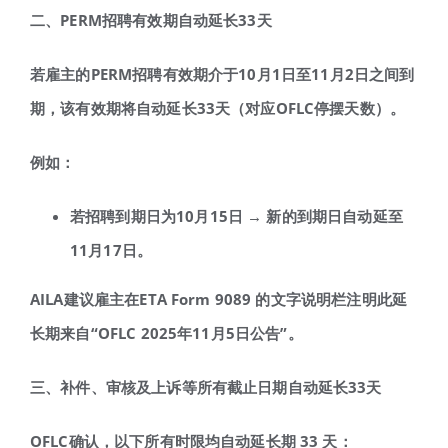
二、
PERM
招聘有效期自动延长
33
天
若雇主的
PERM
招聘有效期介于
10
月
1
日至
11
月
2
日之间到
期，该有效期将自动延长
33
天（对应
OFLC
停摆天数）。
例如：
若招聘到期日为
10
月
15
日
→
新的到期日自动延至
11
月
17
日。
AILA
建议雇主在
ETA Form 9089
的文字说明栏注明此延
长期来自
“OFLC 2025
年
11
月
5
日公告
”
。
三、补件、审核及上诉等所有截止日期自动延长
33
天
OFLC
确认，以下所有时限均自动延长期
33
天：