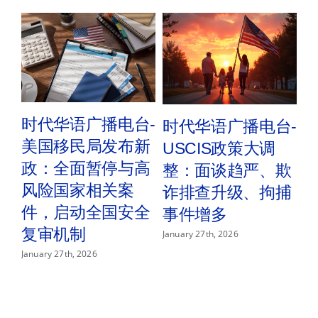
电
台-7
月
份
移
民
排
期
时代华语广播电台-
时
时代华语广播电台-
美国移民局发布新
EA
USCIS政策大调
政：全面暂停与高
天政
整：面谈趋严、欺
风险国家相关案
起
诈排查升级、拘捕
件，启动全国安全
Novemb
事件增多
复审机制
January 27th, 2026
January 27th, 2026