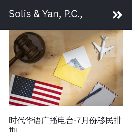
Skip
to
Tog
content
Nav
About Ni Yan
Attorneys
Legal Services
Media
Contact us
时代华语广播电台-7月份移民排
期