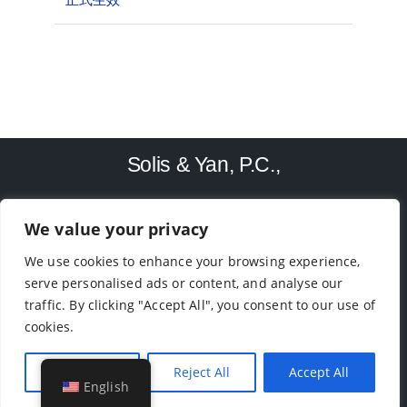
Solis & Yan, P.C.,
We value your privacy
TEL: (713)-779-4416
We use cookies to enhance your browsing experience,
9188 Bellaire Blvd, Houston, TX 77036
serve personalised ads or content, and analyse our
traffic. By clicking "Accept All", you consent to our use of
cookies.
GET IN TOUCH
© 2003 - 2026 Solis & Yan, P.C., All Rights Reserved •
Customise
Reject All
Accept All
English