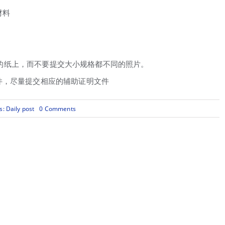
材料
11”的纸上，而不要提交大小规格都不同的照片。
文件，尽量提交相应的辅助证明文件
on
s:
Daily post
0 Comments
移
民
局
发
放
收
据
延
迟
状
况
严