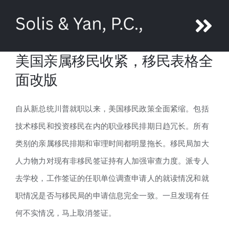
Skip
to
Tog
content
美国亲属移民收紧，移民表格全
Nav
About Ni Yan
面改版
Attorneys
自从新总统川普就职以来，美国移民政策全面紧缩。包括
技术移民和投资移民在内的职业移民排期日趋冗长。所有
Legal Services
类别的亲属移民排期和审理时间都明显拖长。移民局加大
人力物力对现有非移民签证持有人加强审查力度。派专人
Media
去学校，工作签证的任职单位调查申请人的就读情况和就
职情况是否与移民局的申请信息完全一致。一旦发现有任
Contact us
何不实情况，马上取消签证。