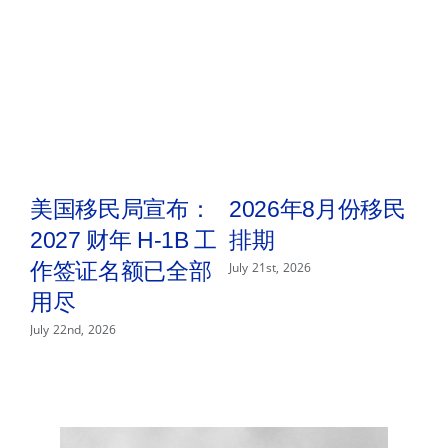
收
紧，
移
民
表
格
全
面
改
版
取
美国移民局宣布：
2026年8月份移民
2027 财年 H-1B 工
排期
2
n
作签证名额已全部
July 21st, 2026
用尽
P
—
July 22nd, 2026
Jul