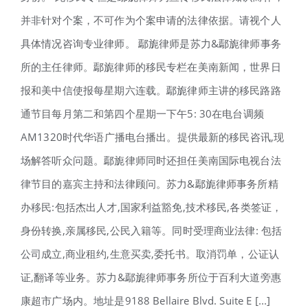
并非针对个案，不可作为个案申请的法律依据。请视个人
具体情况咨询专业律师。 鄢旎律师是苏力&鄢旎律师事务
所的主任律师。鄢旎律师的移民专栏在美南新闻，世界日
报和美中信使报每星期六连载。鄢旎律师主讲的移民路路
通节目每月第二和第四个星期一下午5: 30在电台调频
AM1320时代华语广播电台播出。提供最新的移民咨讯,现
场解答听众问题。鄢旎律师同时还担任美南国际电视台法
律节目的嘉宾主持和法律顾问。苏力&鄢旎律师事务所精
办移民:包括杰出人才,国家利益豁免,技术移民,各类签证，
身份转换,亲属移民,公民入籍等。同时受理商业法律: 包括
公司成立,商业租约,生意买卖,委托书。取消罚单，公证认
证,翻译等业务。苏力&鄢旎律师事务所位于百利大道旁惠
康超市广场内。地址是9188 Bellaire Blvd. Suite E [...]