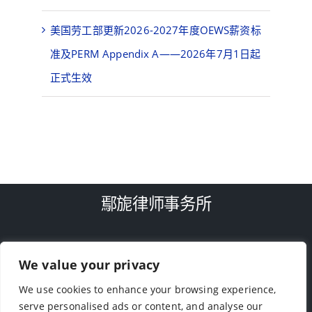
准及PERM Appendix A——2026年7月1日起
正式生效
鄢旎律师事务所
TEL: (713)-779-4416
9188 Bellaire Blvd, Houston, TX 77036
We value your privacy
We use cookies to enhance your browsing experience,
serve personalised ads or content, and analyse our