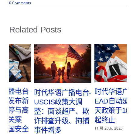
on
0 Comments
时
代
华
语
Related Posts
广
播
电
台-
联
邦
政
府
关
门，
移
时代华语广播电台-
民
时代华语广播电台-
-
相
USCIS面谈及ASC
EAD自动延期540
关
机
指纹预约期间ICE
天政策于10月30日
欺
构
运
执法行动明显增加
起终止
捕
作
1 月
1 月 27th, 2026
11 月 20th, 2025
情
况