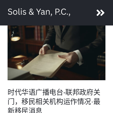
Skip
to
Tog
content
Nav
鄢旎
团队
服务
媒体
时代华语广播电台-联邦政府关
联系
门，移民相关机构运作情况·最
新移民消息