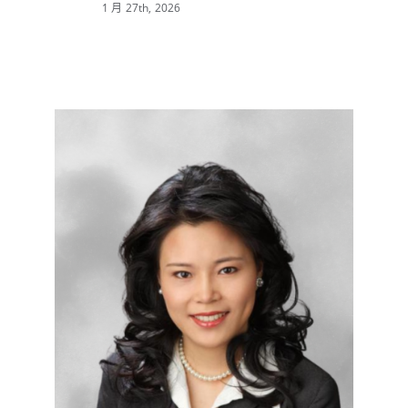
·
最
新
移
民
消
息