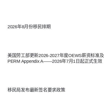
of Labor）
2021年09月
（FY2027）
发布日期：
01日, 第二
H-1B 抽签的
2026 年 1
优先为拥有
最新流程、
月 23 日 什
2026年8月份移民排期
硕士或硕士
费用及重大
么是 Project
以上高学位
政策变化，
Firewall？
人士或特殊
供雇主和申
Project
人才 第三优
美国劳工部更新2026-2027年度OEWS薪资标准及
请人提前规
Firewall 是
PERM Appendix A——2026年7月1日起正式生效
先：2021年
划。 一、
美国劳工部
05月01日,
2027 财年
工资与工时
第三优先为
H-1B 抽签时
司（WHD）
有技能工
移民局发布最新签名要求政策
间节点 预计
推出的一项
人，专业人
注册开始时
执法专项行
士和其它工
间：2025 年
动，旨在：