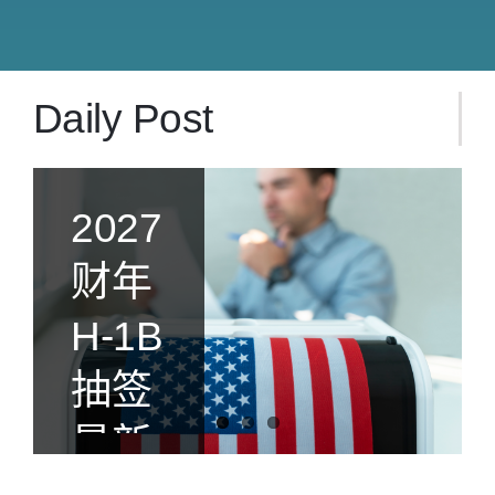
Daily Post
2027
美国
2026
财年
政府
年2
H-1B
加强
月份
抽签
H-1B
移民
最新
执
排期