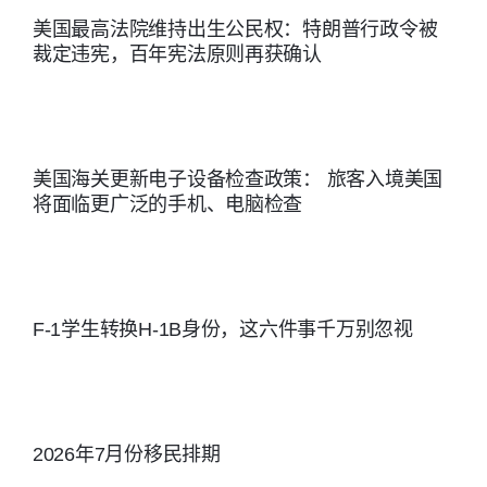
人 其他无技
3 月上旬 注
美国最高法院维持出生公民权：特朗普行政令被
保护 美国高
能劳工:
裁定违宪，百年宪法原则再获确认
册开放时
技能劳工 强
2018年12月
长：不少于
化 H-1B 签
08日。 除中
14 个自然日
证项目的合
国大陆、印
雇主需在注
美国海关更新电子设备检查政策： 旅客入境美国
规执行 严厉
度、墨西哥
将面临更广泛的手机、电脑检查
册期内完成
追责 滥用 H-
和菲律宾之
电子注册，
1B 签证的雇
外的世界其
未注册将无
主 防止 合格
他地区的排
法参与抽
的美国工人
F-1学生转换H-1B身份，这六件事千万别忽视
期为： 第一
签。 二、注
被不公平取
优先：有名
册流程与费
代 H-1B 项
额 第二优
用说明 如雇
目下，美国
先：2024年
2026年7月份移民排期
主计划为外
工人的法律