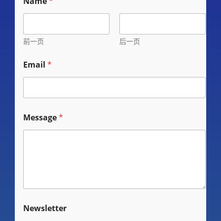
Name
*
前一页
后一页
M
Email
*
e
s
s
a
g
e
Message
*
M
e
s
s
a
g
e
*
Newsletter