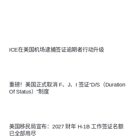
动态
法，
职业移民排
保护
期 中国大陆
发布时间：
出生的申请
美国
2026 年 1
人 ：A表 第
月 信息来
高技
一优先：
ICE在美国机场逮捕签证逾期者行动升级
源：美国移
能劳
2023年2月1
民律师协会
日, 第一优先
动力
（AILA） 随
为杰出人
着新一轮 H-
重磅！美国正式取消 F、J、I 签证“D/S（Duration
才，优秀研
Of Status）”制度
1B 抽签季即
发布机构：
究人员和教
将到来，我
美国劳工部
授，跨国公
们为您整理
（U.S.
司主管等 第
了 2027 财
Department
美国移民局宣布：2027 财年 H-1B 工作签证名额
二优先：
已全部用尽
年