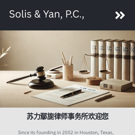
Skip
to
Tog
content
Nav
鄢旎
团队
服务
媒体
联系
苏力鄢旎律师事务所欢迎您
Since its founding in 2002 in Houston, Texas,