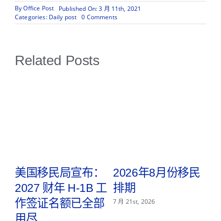
By
Office Post
Published On: 3 月 11th, 2021
on
Categories:
Daily post
0 Comments
绿
卡
申
请
Related Posts
的
公
共
负
担
要
求
被
撤
销
取
美国移民局宣布：
2026年8月份移民
2027 财年 H-1B 工
排期
2
f
作签证名额已全部
7 月 21st, 2026
用尽
P