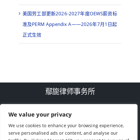
美国劳工部更新2026-2027年度OEWS薪资标
准及PERM Appendix A——2026年7月1日起
正式生效
鄢旎律师事务所
We value your privacy
TEL: (713)-779-4416
We use cookies to enhance your browsing experience,
9188 Bellaire Blvd, Houston, TX 77036
serve personalised ads or content, and analyse our