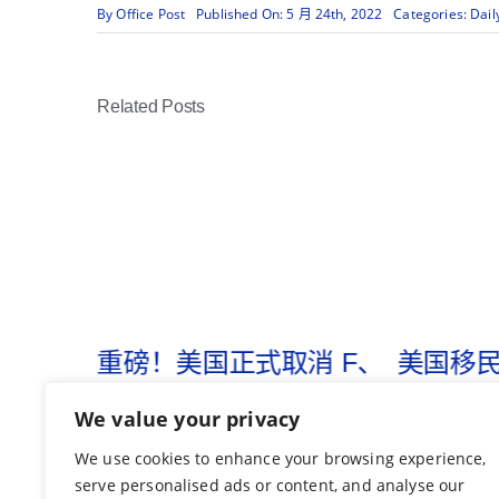
By
Office Post
Categories:
Dail
Published On: 5 月 24th, 2022
Related Posts
逮捕签证
重磅！美国正式取消 F、
美国移民
J、I 签证“D/S（Duration
财年 H-
We value your privacy
of Status）”制度
已全部
We use cookies to enhance your browsing experience,
7 月 29th, 2026
7 月 22nd, 2026
serve personalised ads or content, and analyse our