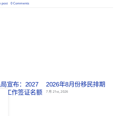
on
y post
0 Comments
2022
年
6
月
份
移
民
排
期
局宣布：2027
2026年8月份移民排期
1B 工作签证名额
7 月 21st, 2026
用尽