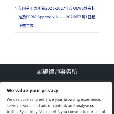
美国劳工部更新2026-2027年度OEWS薪资标
准及PERM Appendix A——2026年7月1日起
正式生效
鄢旎律师事务所
We value your privacy
TEL: (713)-779-4416
We use cookies to enhance your browsing experience,
9188 Bellaire Blvd, Houston, TX 77036
serve personalised ads or content, and analyse our
traffic. By clicking "Accept All", you consent to our use of