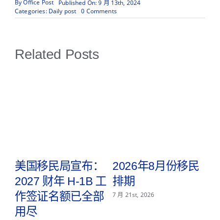
By
Office Post
Published On: 9 月 13th, 2024
on
Categories:
Daily post
0 Comments
2024
年
10
月
Related Posts
份
移
民
排
期
取
美国移民局宣布：
2026年8月份移民
2027 财年 H-1B 工
排期
2
f
作签证名额已全部
7 月 21st, 2026
用尽
P