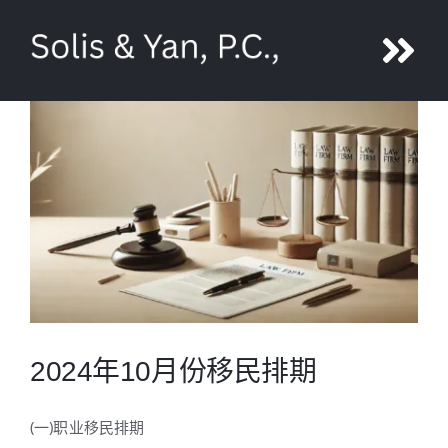
Skip
to
Tog
content
Nav
鄢旎
团队
服务
媒体
2024年10月份移民排期
联系
(一)职业移民排期