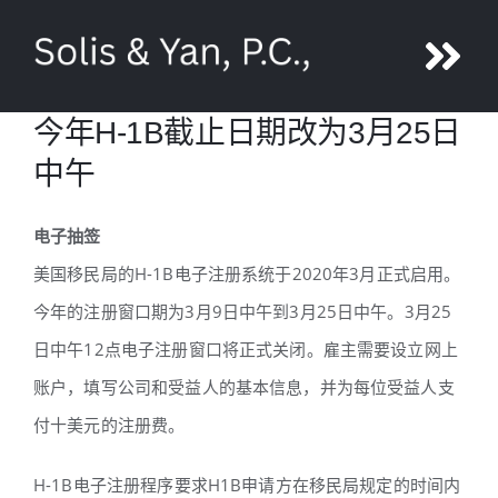
Skip
to
Tog
content
今年H-1B截止日期改为3月25日
Nav
鄢旎
中午
团队
电子抽签
美国移民局的H-1B电子注册系统于2020年3月正式启用。
服务
今年的注册窗口期为3月9日中午到3月25日中午。3月25
日中午12点电子注册窗口将正式关闭。雇主需要设立网上
媒体
账户，填写公司和受益人的基本信息，并为每位受益人支
付十美元的注册费。
联系
H-1B电子注册程序要求H1B申请方在移民局规定的时间内