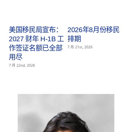
25
日
中
午
取
美国移民局宣布：
2026年8月份移民
2027 财年 H-1B 工
排期
2
f
作签证名额已全部
7 月 21st, 2026
用尽
P
—
7 月 22nd, 2026
7 月